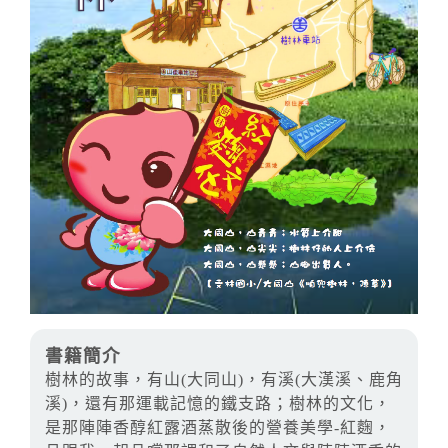
書籍簡介
樹林的故事，有山(大同山)，有溪(大漢溪、鹿角
溪)，還有那運載記憶的鐵支路；樹林的文化，
是那陣陣香醇紅露酒蒸散後的營養美學-紅麴，