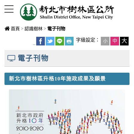
進入內容區塊
首頁
>
認識樹林
>
電子刊物
中央內容區
字級設定：
大
中
小
_
塊
電子刊物
新北市樹林區升格10年施政成果及願景