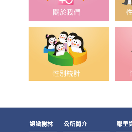
認識樹林
公所簡介
鄰里