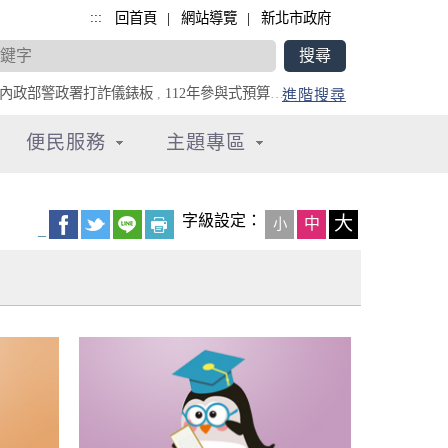
:::
|
|
回首頁
網站導覽
新北市政府
內政部警政署打詐儀錶板
,
112年參與式預算專區
,
全民防災e點通
進階搜尋
便民服務
主題專區
字級設定：
大
中
小
_