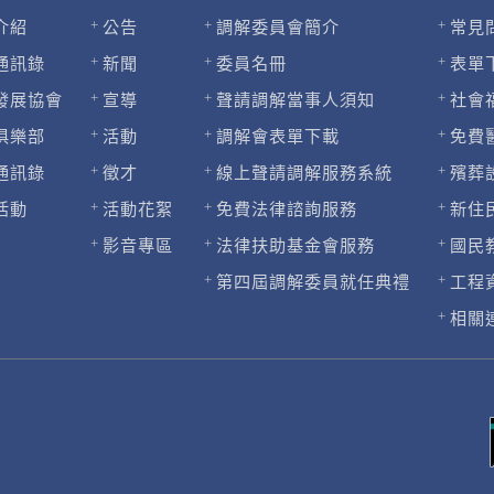
介紹
公告
調解委員會簡介
常見
通訊錄
新聞
委員名冊
表單
發展協會
宣導
聲請調解當事人須知
社會
俱樂部
活動
調解會表單下載
免費
通訊錄
徵才
線上聲請調解服務系統
殯葬
活動
活動花絮
免費法律諮詢服務
新住
影音專區
法律扶助基金會服務
國民
第四屆調解委員就任典禮
工程
相關