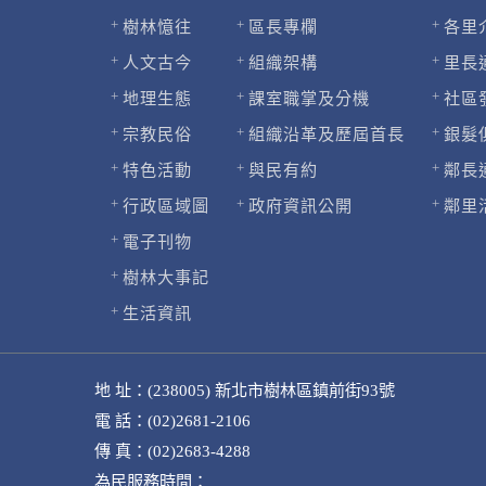
樹林憶往
區長專欄
各里
人文古今
組織架構
里長
地理生態
課室職掌及分機
社區
宗教民俗
組織沿革及歷屆首長
銀髮
特色活動
與民有約
鄰長
行政區域圖
政府資訊公開
鄰里
電子刊物
樹林大事記
生活資訊
地 址：(238005) 新北市樹林區鎮前街93號
電 話：(02)2681-2106
傳 真：(02)2683-4288
為民服務時間：