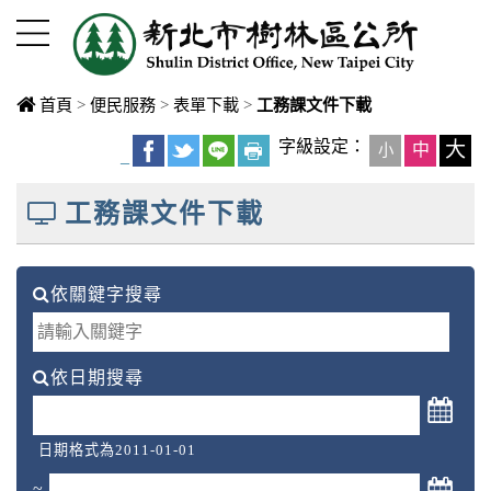
進入內容區塊
首頁
>
便民服務
>
表單下載
>
工務課文件下載
中央內容區
字級設定：
大
中
小
_
塊
工務課文件下載
依關鍵字搜尋
依日期搜尋
日期格式為2011-01-01
~