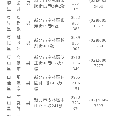
新北市樹林區太
(02)8685-
順
榮
男
155-
順街62巷3弄2號
9460
里
井
929
東
詹
0922-
新北市樹林區東
(02)8685-
昇
麒
男
988-
榮街69巷9號
6377
里
叡
383
東
林
0989-
新北市樹林區鎮
(02)8686-
陽
耿
男
855-
前街461號
1234
里
邦
907
東
高
新北市樹林區味
0910-
(02)2680-
山
健
男
王街46巷17號3
953-
7777
里
市
樓
349
山
張
新北市樹林區佳
0955-
佳
進
男
園路1段145號6
219-
里
宗
樓
151
中
簡
0973-
新北市樹林區中
(02)2668-
山
炎
男
373-
山路三段241號
3393
里
輝
339