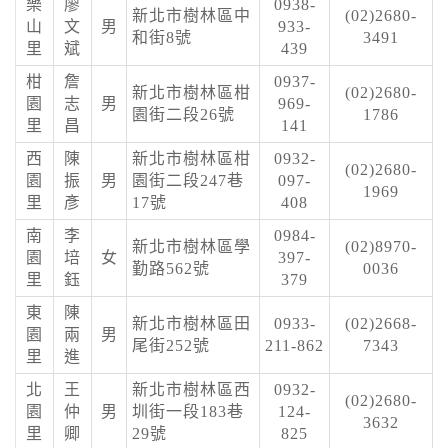
樂
廖
0938-
新北市樹林區中
(02)2680-
山
文
男
933-
和街8號
3491
里
斌
439
柑
詹
0937-
新北市樹林區柑
(02)2680-
園
志
男
969-
園街二段26號
1786
里
昌
141
西
陳
新北市樹林區柑
0932-
(02)2680-
園
振
男
園街二段247巷
097-
1969
里
彥
17號
408
南
李
0984-
新北市樹林區學
(02)8970-
園
培
女
397-
勤路562號
0036
里
鈺
379
東
陳
新北市樹林區田
0933-
(02)2668-
園
兩
男
尾街252號
211-862
7343
里
進
北
王
新北市樹林區西
0932-
(02)2680-
園
仲
男
圳街一段183巷
124-
3632
里
卿
29號
825