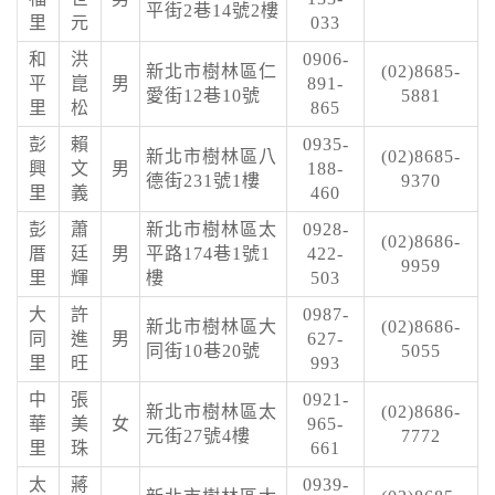
平街2巷14號2樓
里
元
033
和
洪
0906-
新北市樹林區仁
(02)8685-
平
崑
男
891-
愛街12巷10號
5881
里
松
865
彭
賴
0935-
新北市樹林區八
(02)8685-
興
文
男
188-
德街231號1樓
9370
里
義
460
彭
蕭
新北市樹林區太
0928-
(02)8686-
厝
廷
男
平路174巷1號1
422-
9959
里
輝
樓
503
大
許
0987-
新北市樹林區大
(02)8686-
同
進
男
627-
同街10巷20號
5055
里
旺
993
中
張
0921-
新北市樹林區太
(02)8686-
華
美
女
965-
元街27號4樓
7772
里
珠
661
太
蔣
0939-