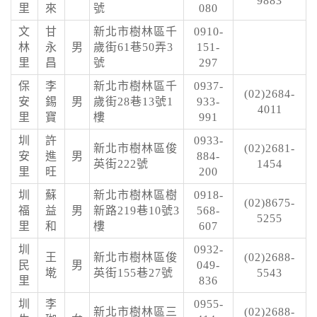
9883
里
來
號
080
文
甘
新北市樹林區千
0910-
林
永
男
歲街61巷50弄3
151-
里
昌
號
297
保
李
新北市樹林區千
0937-
(02)2684-
安
錫
男
歲街28巷13號1
933-
4011
里
寶
樓
991
圳
許
0933-
新北市樹林區俊
(02)2681-
安
進
男
884-
英街222號
1454
里
旺
200
圳
蘇
新北市樹林區樹
0918-
(02)8675-
福
益
男
新路219巷10號3
568-
5255
里
和
樓
607
圳
0932-
王
新北市樹林區俊
(02)2688-
民
男
049-
墘
英街155巷27號
5543
里
836
圳
李
0955-
新北市樹林區三
(02)2688-