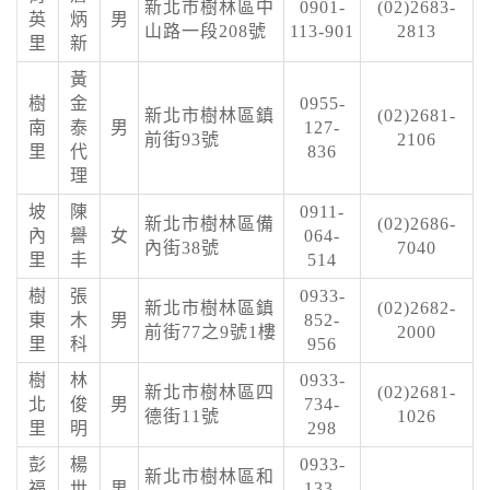
新北市樹林區中
0901-
(02)2683-
英
炳
男
山路一段208號
113-901
2813
里
新
黃
樹
金
0955-
新北市樹林區鎮
(02)2681-
南
泰
男
127-
前街93號
2106
里
代
836
理
坡
陳
0911-
新北市樹林區備
(02)2686-
內
譽
女
064-
內街38號
7040
里
丰
514
樹
張
0933-
新北市樹林區鎮
(02)2682-
東
木
男
852-
前街77之9號1樓
2000
里
科
956
樹
林
0933-
新北市樹林區四
(02)2681-
北
俊
男
734-
德街11號
1026
里
明
298
彭
楊
0933-
新北市樹林區和
福
世
男
133-