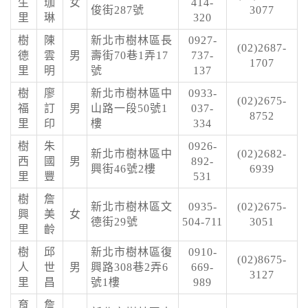
生
珈
女
414-
俊街287號
3077
里
琳
320
樹
陳
新北市樹林區長
0927-
(02)2687-
德
雲
男
壽街70巷1弄17
737-
1707
里
明
號
137
樹
廖
新北市樹林區中
0933-
(02)2675-
福
訂
男
山路一段50號1
037-
8752
里
印
樓
334
樹
朱
0926-
新北市樹林區中
(02)2682-
西
國
男
892-
興街46號2樓
6939
里
豐
531
樹
詹
新北市樹林區文
0935-
(02)2675-
興
美
女
德街29號
504-711
3051
里
齡
樹
邱
新北市樹林區復
0910-
(02)8675-
人
世
男
興路308巷2弄6
669-
3127
里
昌
號1樓
989
育
詹