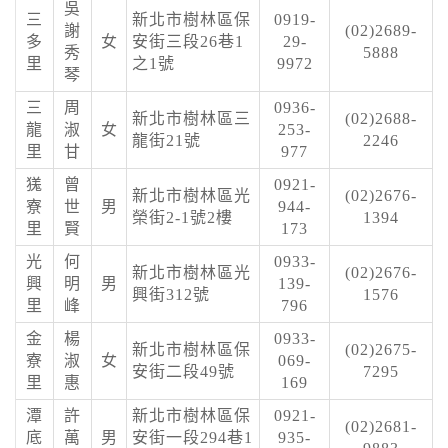
吳
三
新北市樹林區保
0919-
謝
(02)2689-
多
女
安街三段26巷1
29-
秀
5888
里
之1號
9972
琴
三
周
0936-
新北市樹林區三
(02)2688-
龍
淑
女
253-
龍街21號
2246
里
甘
977
獇
曾
0921-
新北市樹林區光
(02)2676-
寮
世
男
944-
榮街2-1號2樓
1394
里
賢
173
光
何
0933-
新北市樹林區光
(02)2676-
興
明
男
139-
興街312號
1576
里
峰
796
金
楊
0933-
新北市樹林區保
(02)2675-
寮
淑
女
069-
安街二段49號
7295
里
惠
169
潭
許
新北市樹林區保
0921-
(02)2681-
底
萬
男
安街一段294巷1
935-