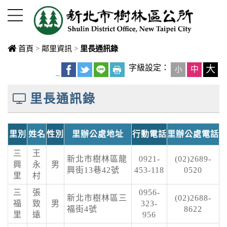
進入內容區塊
首頁
>
鄰里資訊
>
里長通訊錄
中央內容區
字級設定：
大
中
小
_
塊
里長通訊錄
里別
姓名
性別
里辦公處地址
行動電話
里辦公處電話
三
王
新北市樹林區龍
0921-
(02)2689-
興
永
男
興街13巷42號
453-118
0520
里
村
三
張
0956-
新北市樹林區三
(02)2688-
福
致
男
323-
福街4號
8622
里
遠
956