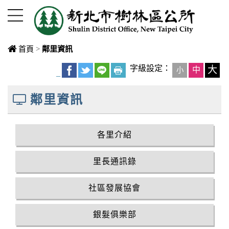
進入內容區塊
首頁
>
鄰里資訊
中央內容區
字級設定：
大
中
小
_
塊
鄰里資訊
各里介紹
里長通訊錄
社區發展協會
銀髮俱樂部