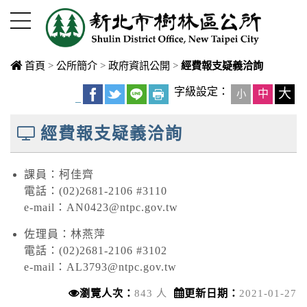
進入內容區塊
首頁
>
公所簡介
>
政府資訊公開
>
經費報支疑義洽詢
中央內容區
字級設定：
大
中
小
_
塊
經費報支疑義洽詢
課員：柯佳齊
電話：(02)2681-2106 #3110
e-mail：AN0423@ntpc.gov.tw
佐理員：林燕萍
電話：(02)2681-2106 #3102
e-mail：AL3793@ntpc.gov.tw
瀏覽人次：
843 人
更新日期：
2021-01-27