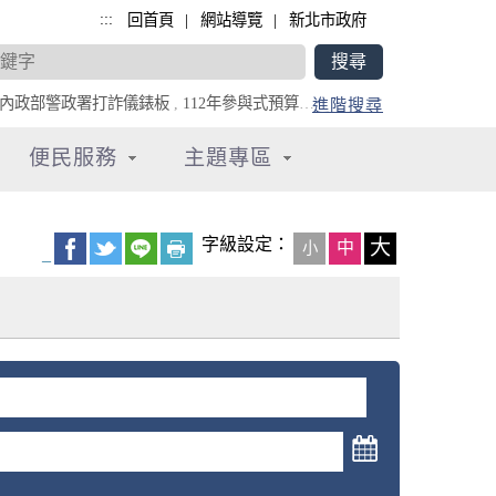
:::
|
|
回首頁
網站導覽
新北市政府
內政部警政署打詐儀錶板
,
112年參與式預算專區
,
全民防災e點通
進階搜尋
便民服務
主題專區
字級設定：
大
中
小
_