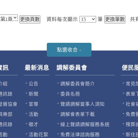
資料每次顯示
筆
共
資訊
最新消息
調解委員會
便民
介紹
公告
調解委員會簡介
常見
通訊錄
新聞
委員名冊
表單
發展協會
宣導
聲請調解當事人須知
社會
俱樂部
活動
調解會表單下載
免費
通訊錄
徵才
線上聲請調解服務系統
殯葬
活動
活動花絮
免費法律諮詢服務
新住