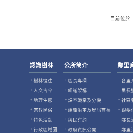
目前位於
認識樹林
公所簡介
鄰里
樹林憶往
區長專欄
各里
人文古今
組織架構
里長
地理生態
課室職掌及分機
社區
宗教民俗
組織沿革及歷屆首長
銀髮
特色活動
與民有約
鄰長
行政區域圖
政府資訊公開
鄰里