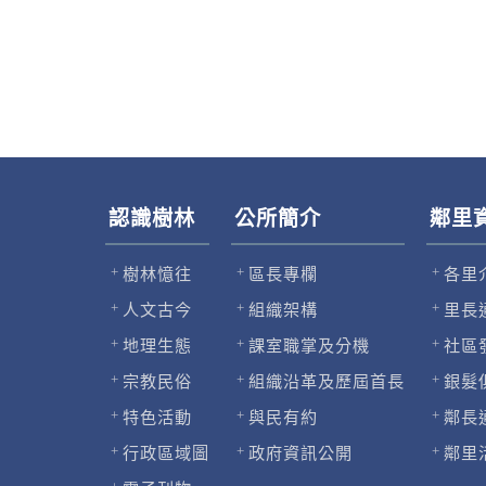
認識樹林
公所簡介
鄰里
樹林憶往
區長專欄
各里
人文古今
組織架構
里長
地理生態
課室職掌及分機
社區
宗教民俗
組織沿革及歷屆首長
銀髮
特色活動
與民有約
鄰長
行政區域圖
政府資訊公開
鄰里