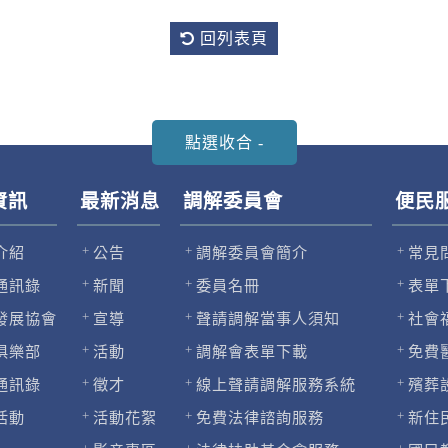
回列表頁
資訊
最新消息
調解委員會
便民
介紹
公告
調解委員會簡介
常見
通訊錄
新聞
委員名冊
表單
發展協會
宣導
聲請調解當事人須知
社會
俱樂部
活動
調解會表單下載
免費
通訊錄
徵才
線上聲請調解服務系統
殯葬
活動
活動花絮
免費法律諮詢服務
新住