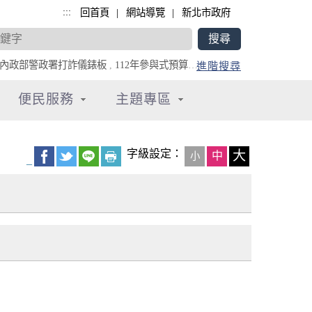
:::
|
|
回首頁
網站導覽
新北市政府
內政部警政署打詐儀錶板
,
112年參與式預算專區
,
全民防災e點通
進階搜尋
便民服務
主題專區
字級設定：
大
中
小
_