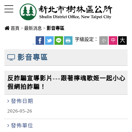
進入內容區塊
首頁
>
最新消息
>
影音專區
中央內容區
字級設定：
大
中
小
_
塊
影音專區
反詐騙宣導影片---跟著檸魂歌姬一起小心
假網拍詐騙！
發佈日期
2026-05-26
發佈單位