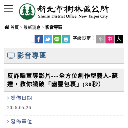
進入內容區塊
首頁
>
最新消息
>
影音專區
中央內容區
字級設定：
大
中
小
_
塊
影音專區
反詐騙宣導影片---全方位創作型藝人-蘇
達，教你識破「幽靈包裹」(30秒）
發佈日期
2026-05-26
發佈單位