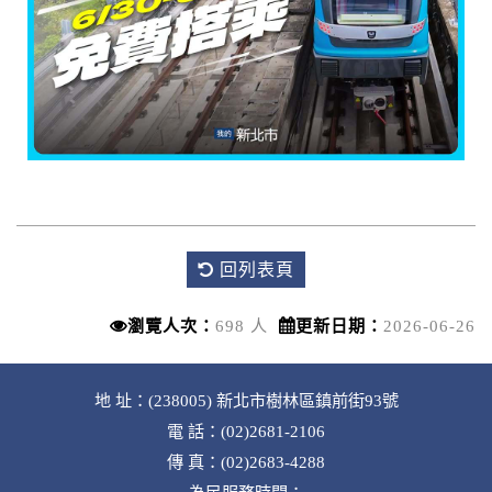
回列表頁
瀏覽人次：
698 人
更新日期：
2026-06-26
地 址：(238005) 新北市樹林區鎮前街93號
電 話：(02)2681-2106
傳 真：(02)2683-4288