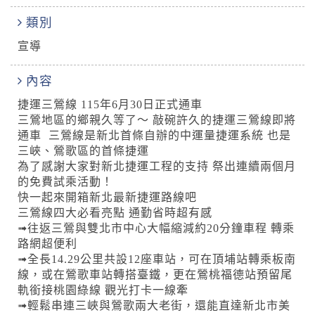
類別
宣導
內容
捷運三鶯線 115年6月30日正式通車
三鶯地區的鄉親久等了～ 敲碗許久的捷運三鶯線即將
通車 ​ 三鶯線是新北首條自辦的中運量捷運系統 也是
三峽、鶯歌區的首條捷運
為了感謝大家對新北捷運工程的支持 祭出連續兩個月
的免費試乘活動！ ​
快一起來開箱新北最新捷運路線吧 ​
三鶯線四大必看亮點 通勤省時超有感
➟往返三鶯與雙北市中心大幅縮減約20分鐘車程 轉乘
路網超便利
➟全長14.29公里共設12座車站，可在頂埔站轉乘板南
線，或在鶯歌車站轉搭臺鐵，更在鶯桃福德站預留尾
軌銜接桃園綠線 觀光打卡一線牽
➟輕鬆串連三峽與鶯歌兩大老街，還能直達新北市美