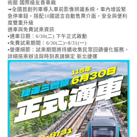
術館 國際級友善車廂
➟全國首創列車導入車前影像辨識系統，車內增設緊
急停車鈕，搭配10國語言自動售票介面，安全與便利
度雙重升級 ​
通車與免費試乘資訊
▪️通車日期：6/30(二) 下午正式啟動
▪️免費試乘期間：6/30(二)~8/31(一)
▪️營運細節：試乘期間將持續收集民眾回饋優化服務，
詳細搭乘辦法與時刻表請鎖定 新北捷運