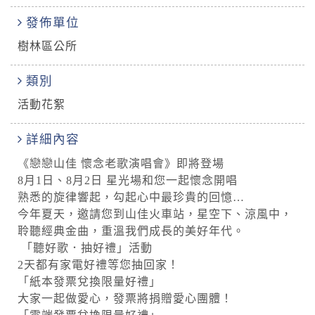
發佈單位
樹林區公所
類別
活動花絮
詳細內容
《戀戀山佳 懷念老歌演唱會》即將登場
8月1日、8月2日 星光場和您一起懷念開唱
熟悉的旋律響起，勾起心中最珍貴的回憶…
今年夏天，邀請您到山佳火車站，星空下、涼風中，
聆聽經典金曲，重溫我們成長的美好年代。
「聽好歌．抽好禮」活動
2天都有家電好禮等您抽回家！
「紙本發票兌換限量好禮」
大家一起做愛心，發票將捐贈愛心團體！