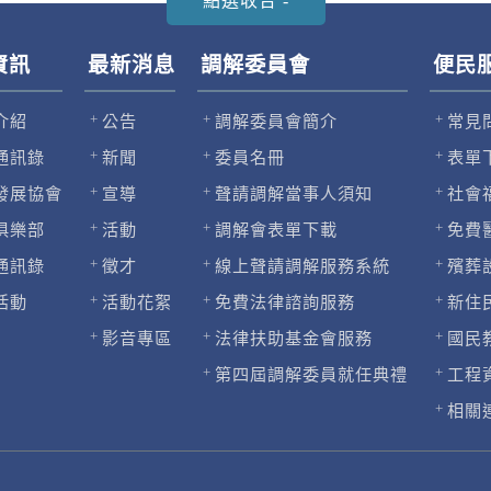
資訊
最新消息
調解委員會
便民
介紹
公告
調解委員會簡介
常見
通訊錄
新聞
委員名冊
表單
發展協會
宣導
聲請調解當事人須知
社會
俱樂部
活動
調解會表單下載
免費
通訊錄
徵才
線上聲請調解服務系統
殯葬
活動
活動花絮
免費法律諮詢服務
新住
影音專區
法律扶助基金會服務
國民
第四屆調解委員就任典禮
工程
相關