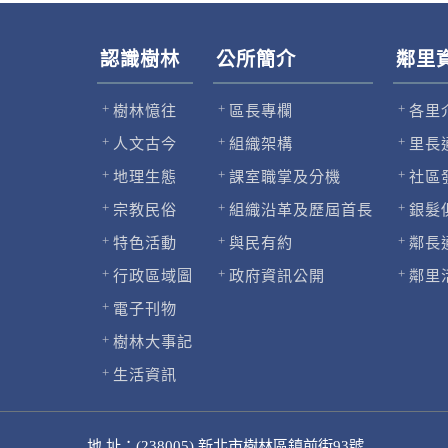
認識樹林
公所簡介
鄰里
樹林憶往
區長專欄
各里
人文古今
組織架構
里長
地理生態
課室職掌及分機
社區
宗教民俗
組織沿革及歷屆首長
銀髮
特色活動
與民有約
鄰長
行政區域圖
政府資訊公開
鄰里
電子刊物
樹林大事記
生活資訊
地 址：(238005) 新北市樹林區鎮前街93號