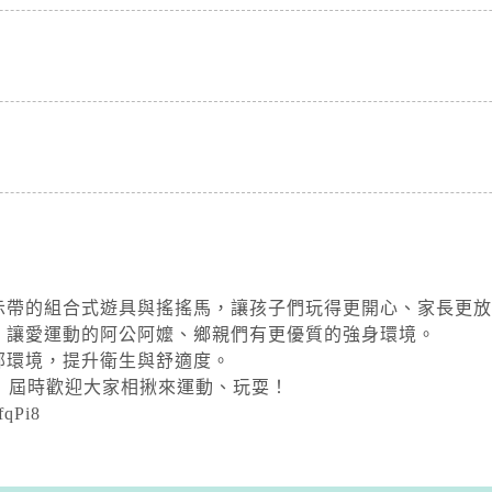
！
示帶的組合式遊具與搖搖馬，讓孩子們玩得更開心、家長更放
，讓愛運動的阿公阿嬤、鄉親們有更優質的強身環境。
部環境，提升衛生與舒適度。
貌！屆時歡迎大家相揪來運動、玩耍！
fqPi8