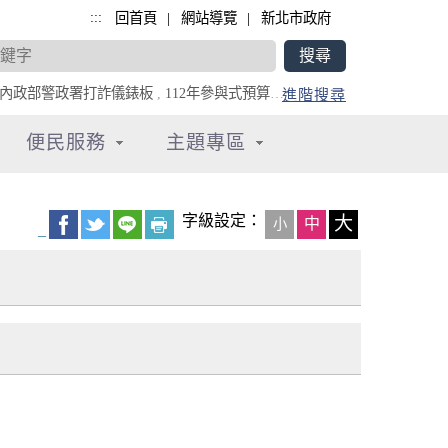
:::
|
|
回首頁
網站導覽
新北市政府
內政部警政署打詐儀錶板
,
112年參與式預算專區
,
全民防災e點通
進階搜尋
便民服務
主題專區
字級設定：
大
中
小
_