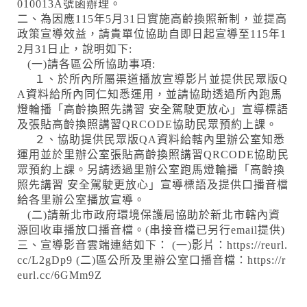
010013A號函辦理。
二、為因應115年5月31日實施高齡換照新制，並提高
政策宣導效益，請貴單位協助自即日起宣導至115年1
2月31日止，說明如下:
(一)請各區公所協助事項:
１、於所內所屬渠道播放宣導影片並提供民眾版Q
A資料給所內同仁知悉運用，並請協助透過所內跑馬
燈輪播「高齡換照先講習 安全駕駛更放心」宣導標語
及張貼高齡換照講習QRCODE協助民眾預約上課。
２、協助提供民眾版QA資料給轄內里辦公室知悉
運用並於里辦公室張貼高齡換照講習QRCODE協助民
眾預約上課。另請透過里辦公室跑馬燈輪播「高齡換
照先講習 安全駕駛更放心」宣導標語及提供口播音檔
給各里辦公室播放宣導。
(二)請新北市政府環境保護局協助於新北市轄內資
源回收車播放口播音檔。(串接音檔已另行email提供)
三、宣導影音雲端連結如下： (一)影片：https://reurl.
cc/L2gDp9 (二)區公所及里辦公室口播音檔：https://r
eurl.cc/6GMm9Z